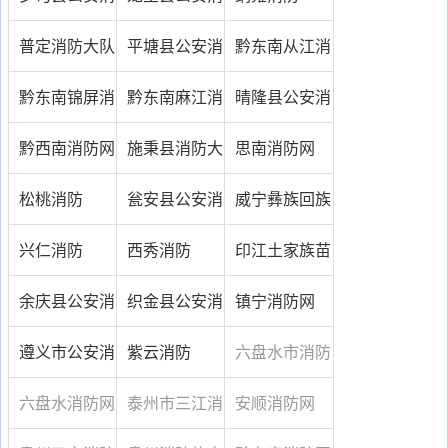
区大队
防大队
防大队
普定消防大队
平塘县公安消
黔东南从江消
防大队
防
黔东南锦屏消
黔东南麻江消
晴隆县公安消
防
防
防大队
黔西南消防网
施秉县消防大
思南消防网
队
松桃消防
瓮安县公安消
威宁彝族回族
防大队
苗族自治县公
兴仁消防
西秀消防
印江土家族苗
安消防大队
族自治县公安
余庆县公安消
织金县公安消
镇宁消防网
消防大队
防大队
防大队
遵义市公安消
紫云消防
六盘水市消防
防支队汇川区
支队
六盘水消防网
泰州市三江消
安顺消防网