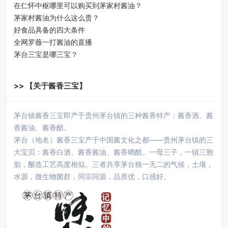
在仁怀中枢哪里可以购买到茅家村酱油？
茅家村酱油为什么这么贵？
好食品具备的四大条件
全网罗薇一打酱油的直播
茅台三宝是哪三宝？
>> 【关于酱香三宝】
茅台镇酱香三宝即产于贵州茅台镇的三种酱香特产：酱香酒、酱
香酱油、酱香醋。
茅台（地名）酱香三宝产于中国酱文化之都——贵州茅台镇的三
大宝贝：酱香白酒、酱香酱油、酱香晒醋。一母三子，一镇三胞
胎，酿造工艺高度相似。三者共享茅台独一无二的气候，土壤，
水源，微生物菌群，同宗同源，品质优，口感好。