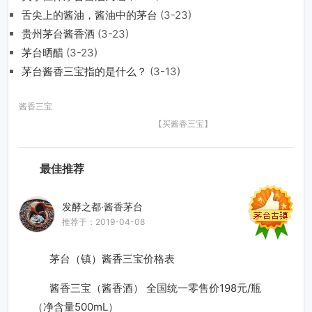
舌尖上的酱油，酱油中的茅台
(3-23)
贵州茅台酱香酒
(3-23)
茅台晒醋
(3-23)
茅台酱香三宝指的是什么？
(3-13)
酱香三宝
【买酱香三宝】
最佳推荐
发酵之都·酱香茅台
推荐于：2019-04-08
茅台（镇）酱香三宝价格表
酱香三宝（酱香酒） 全国统一零售价198元/瓶
（净含量500mL）