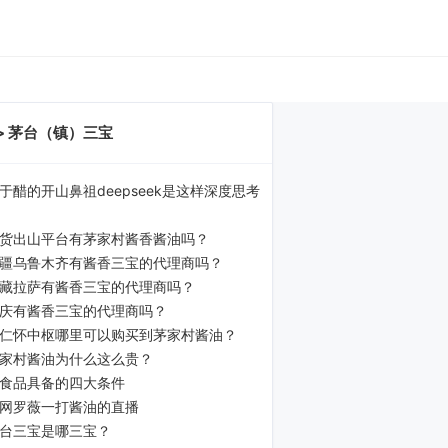
> 茅台（镇）三宝
于醋的开山鼻祖deepseek是这样深度思考
货出山平台有茅家村酱香酱油吗？
疆乌鲁木齐有酱香三宝的代理商吗？
藏拉萨有酱香三宝的代理商吗？
庆有酱香三宝的代理商吗？
仁怀中枢哪里可以购买到茅家村酱油？
家村酱油为什么这么贵？
食品具备的四大条件
网罗薇一打酱油的直播
台三宝是哪三宝？