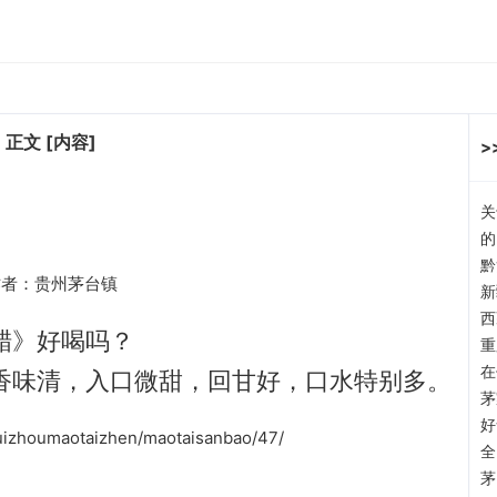
 正文 [内容]
>
关
的
黔
厂 作者：贵州茅台镇
新
西
醋》好喝吗？
重
在
香味清，入口微甜，回甘好，口水特别多。
茅
好
uizhoumaotaizhen/maotaisanbao/47/
全
茅