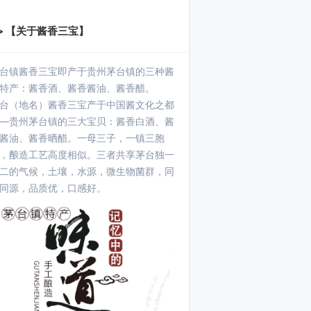
> 【关于酱香三宝】
台镇酱香三宝即产于贵州茅台镇的三种酱
特产：酱香酒、酱香酱油、酱香醋。
台（地名）酱香三宝产于中国酱文化之都
—贵州茅台镇的三大宝贝：酱香白酒、酱
酱油、酱香晒醋。一母三子，一镇三胞
，酿造工艺高度相似。三者共享茅台独一
二的气候，土壤，水源，微生物菌群，同
同源，品质优，口感好。