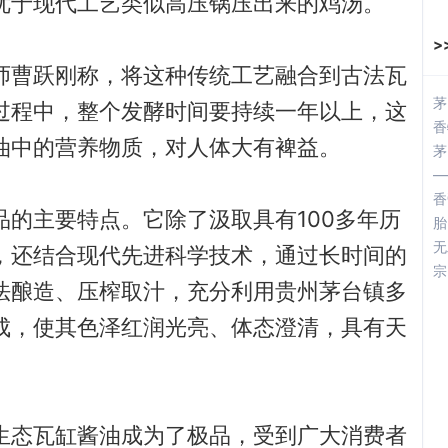
优于现代工艺类似高压锅压出来的鸡汤。
>
师曹跃刚称，将这种传统工艺融合到古法瓦
茅
过程中，整个发酵时间要持续一年以上，这
香
油中的营养物质，对人体大有裨益。
茅
—
香
的主要特点。它除了汲取具有100多年历
胎
无
，还结合现代先进科学技术，通过长时间的
宗
法酿造、压榨取汁，充分利用贵州茅台镇多
成，使其色泽红润光亮、体态澄清，具有天
。
生态瓦缸酱油成为了极品，受到广大消费者