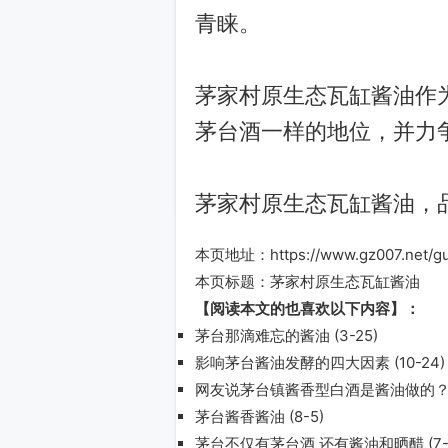
青睐。
茅家村原生态瓦缸酱油作
茅台酒一样的地位，并力
茅家村原生态瓦缸酱油，品鉴
本页地址：
https://www.gz007.net/g
本页标题：
茅家村原生态瓦缸酱油
【阅读本文的也喜欢以下内容】：
茅台那滴难忘的酱油
(3-25)
影响茅台酱油发酵的四大因素
(10-24)
网友说茅台镇酱香型白酒是酱油做的
茅台酱香酱油
(8-5)
茅台不仅有茅台酒 还有酱油和晒醋
(7-