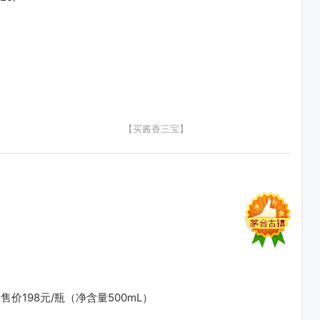
【买酱香三宝】
198元/瓶（净含量500mL）