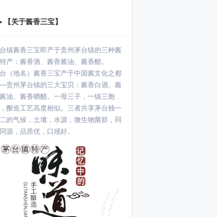
> 【关于酱香三宝】
台镇酱香三宝即产于贵州茅台镇的三种酱
特产：酱香酒、酱香酱油、酱香醋。
台（地名）酱香三宝产于中国酱文化之都
—贵州茅台镇的三大宝贝：酱香白酒、酱
酱油、酱香晒醋。一母三子，一镇三胞
，酿造工艺高度相似。三者共享茅台独一
二的气候，土壤，水源，微生物菌群，同
同源，品质优，口感好。