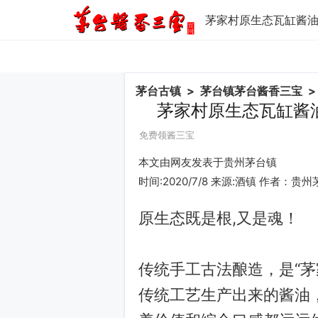
茅家村原生态瓦缸酱
茅台古镇
>
茅台镇茅台酱香三宝
>
茅家村原生态瓦缸酱
免费领酱三宝
本文由网友发表于贵州茅台镇
时间:2020/7/8 来源:酒镇 作者：贵
原生态既是根,又是魂！
传统手工古法酿造，是“茅
传统工艺生产出来的酱油