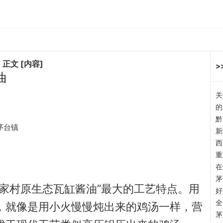
油
 正文 [内容]
>
油
关
的
黔
州茅台镇
新
西
重
在
茅
家村原生态瓦缸酱油”最大的工艺特点。用
好
全
，就像是用小火慢慢炖出来的鸡汤一样，营
茅