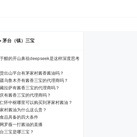
> 茅台（镇）三宝
于醋的开山鼻祖deepseek是这样深度思考
货出山平台有茅家村酱香酱油吗？
疆乌鲁木齐有酱香三宝的代理商吗？
藏拉萨有酱香三宝的代理商吗？
庆有酱香三宝的代理商吗？
仁怀中枢哪里可以购买到茅家村酱油？
家村酱油为什么这么贵？
食品具备的四大条件
网罗薇一打酱油的直播
台三宝是哪三宝？