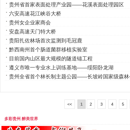
贵州省首家表面处理产业园——花溪表面处理园区
六安高速花江峡谷大桥
贵州女企业家商会
安盘高速天门特大桥
贵阳扎佐林场首次监测到毛冠鹿
黔西南州首个肠道菌群移植实验室
目前国内山区最大规模的隧道锚工程
遵义市唯一专业水上训练基地——绥阳卧龙湖
贵州全省首个林长制主题公园——长坡岭国家级森林
<<
1
2
3
4
5
多彩贵州 醉美世界