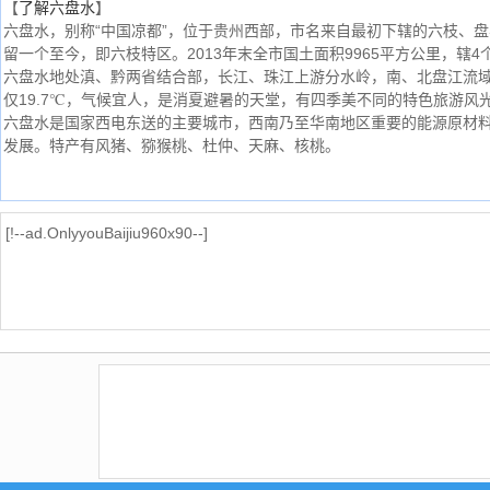
【
了解六盘水
】
六盘水，别称“中国凉都”，位于贵州西部，市名来自最初下辖的六枝、盘
留一个至今，即六枝特区。2013年末全市国土面积9965平方公里，辖4
六盘水地处滇、黔两省结合部，长江、珠江上游分水岭，南、北盘江流
仅19.7℃，气候宜人，是消夏避暑的天堂，有四季美不同的特色旅游风
六盘水是国家西电东送的主要城市，西南乃至华南地区重要的能源原材
发展。特产有风猪、猕猴桃、杜仲、天麻、核桃。
[!--ad.OnlyyouBaijiu960x90--]