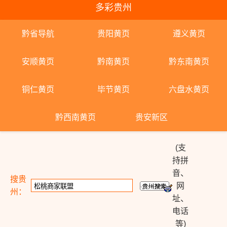
多彩贵州
黔省导航
贵阳黄页
遵义黄页
安顺黄页
黔南黄页
黔东南黄页
铜仁黄页
毕节黄页
六盘水黄页
黔西南黄页
贵安新区
(支
持拼
音、
搜贵
网
州：
址、
电话
等)