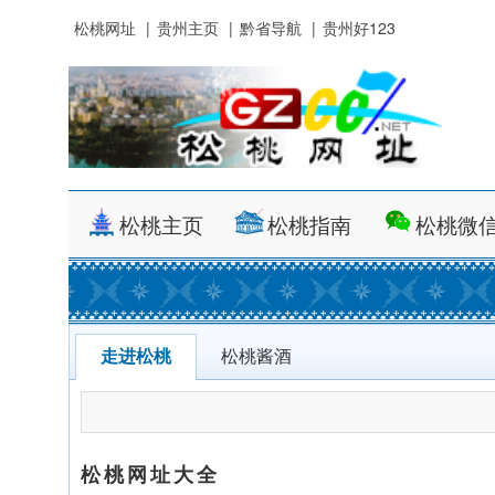
松桃网址
|
贵州主页
|
黔省导航
|
贵州好123
松桃主页
松桃指南
松桃微
走进松桃
松桃酱酒
松桃网址大全