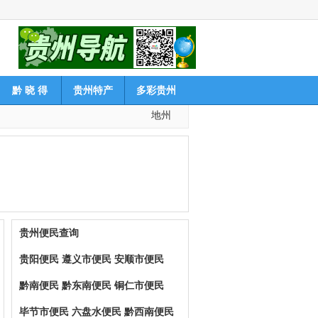
黔 晓 得
贵州特产
多彩贵州
地州
贵州便民查询
贵阳便民
遵义市便民
安顺市便民
黔南便民
黔东南便民
铜仁市便民
毕节市便民
六盘水便民
黔西南便民