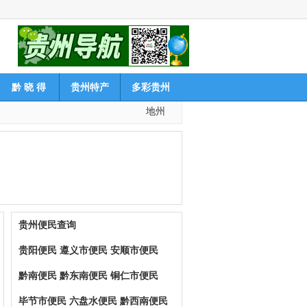
黔 晓 得
贵州特产
多彩贵州
地州
贵州便民查询
贵阳便民
遵义市便民
安顺市便民
黔南便民
黔东南便民
铜仁市便民
毕节市便民
六盘水便民
黔西南便民