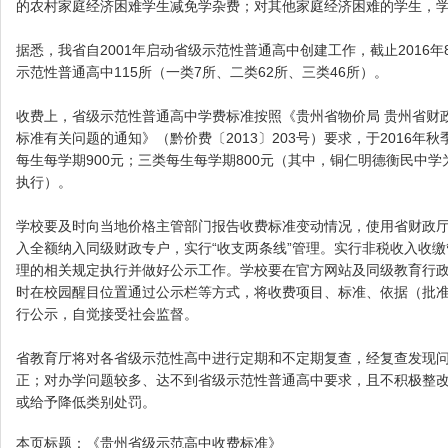
的农村家庭经济困难学生减免学杂费；对其他家庭经济困难的学生，
据悉，我省自2001年启动省级示范性普通高中创建工作，截止2016年
示范性普通高中115所（一类7所、二类62所、三类46所）。
收费上，省级示范性普通高中学费标准按照《贵州省物价局 贵州省财
标准有关问题的通知》（黔价费〔2013〕203号）要求，于2016年
每生每学期900元；三类每生每学期800元（其中，铜仁明德衡民中
执行）。
学校要及时向当地价格主管部门报告收费标准变动情况，使用省财政
入全额纳入同级财政专户，实行“收支两条线”管理。实行非税收入收
理的相关规定执行并做好公示工作。学校要在官方网站及同级教育行
时在校园醒目位置通过公示栏等方式，将收费项目、标准、依据（批
行公示，自觉接受社会监督。
省教育厅将对各省级示范性高中进行定期和不定期复查，经复查发现
正；对办学问题较多、达不到省级示范性普通高中要求，且不积极整
或给予降低类别处罚。
本页标题：
《贵州省级示范高中收费标准》