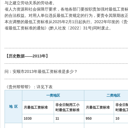
与之建立劳动关系的劳动者。
省人力资源和社会保障厅要求，各地各部门要按职责加强对最低工资
的合法权益。对用人单位违反最低工资规定的行为，要责令其限期改
本次调整的最低工资标准从2025年2月1日起执行。2022年印发的
省最低工资标准的通知》(黔人社发〔2022〕31号)同时废止。
【历史数据——2013年】
问：安顺市2013年最低工资标准是多少？
《贵州帮帮帮》：详见下表
一类地区
二类地区
非全日制用工小
非全日
地 区
月最低工资标准
月最低工资标准
时最低工资标准
时最低
1030
11
950
10