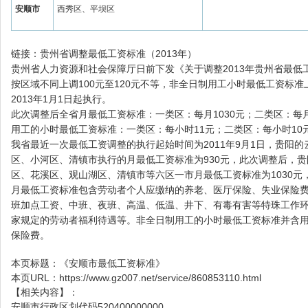
安顺市
西秀区、平坝区
链接：贵州省调整最低工资标准（2013年）
贵州省人力资源和社会保障厅日前下发《关于调整2013年贵州省最
按区域不同上调100元至120元不等，非全日制用工小时最低工资标
2013年1月1日起执行。
此次调整后全省月最低工资标准：一类区：每月1030元；二类区：每月
用工的小时最低工资标准：一类区：每小时11元；二类区：每小时10
我省最近一次最低工资调整的执行起始时间为2011年9月1日，贵阳
区、小河区、清镇市执行的月最低工资标准为930元，此次调整后，
区、花溪区、观山湖区、清镇市等六区一市月最低工资标准为1030元，
月最低工资标准包含劳动者个人应缴纳的养老、医厅保险、失业保险
班加点工资、中班、夜班、高温、低温、井下、有毒有害等特珠工作
家规定的劳动者福利待遇等。非全日制用工的小时最低工资标准并含
保险费。
本页标题：
《安顺市最低工资标准》
本页URL：
https://www.gz007.net/service/860853110.html
【相关内容】：
安顺市行政区划代码520400000000