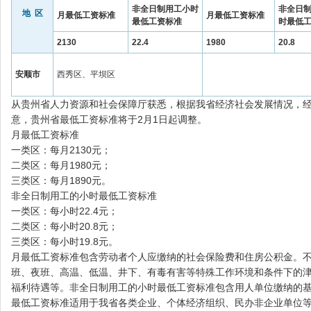
非全日制用工小时
非全日
地 区
月最低工资标准
月最低工资标准
最低工资标准
时最低
2130
22.4
1980
20.8
安顺市
西秀区、平坝区
从贵州省人力资源和社会保障厅获悉，根据我省经济社会发展情况，
意，贵州省最低工资标准将于2月1日起调整。
月最低工资标准
一类区：每月2130元；
二类区：每月1980元；
三类区：每月1890元。
非全日制用工的小时最低工资标准
一类区：每小时22.4元；
二类区：每小时20.8元；
三类区：每小时19.8元。
月最低工资标准包含劳动者个人应缴纳的社会保险费和住房公积金。
班、夜班、高温、低温、井下、有毒有害等特殊工作环境和条件下的
福利待遇等。非全日制用工的小时最低工资标准包含用人单位缴纳的
最低工资标准适用于我省各类企业、个体经济组织、民办非企业单位