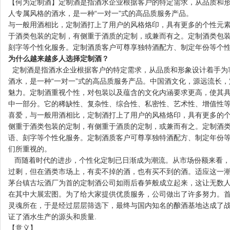
【何为定制酒】定制酒是指酒水企业根据客户的特定需求，从品质和
人专属风格的酒水，是一种“一对一”式的高品质服务产品。
与一般用酒相比，定制酒打上了用户的风格烙印，具有更多的个性元素
于酒类包装的定制，有侧重于酒质的定制，或兼而有之。定制酒类包
刻字等个性化服务。定制酒质客户可尊享独特酒配方、制定年份等个
为什么越来越多人选择定制酒？
定制酒是指酒水企业根据客户的特定需求，从品质和形象设计着手为
酒水，是一种“一对一”式的高品质服务产品。中国酒文化，源远流长
魅力。定制酒重视个性，对包装以及蕴含的文化内涵要求更高，使其
中一部分。它的稀缺性、复杂性、综合性、私密性、艺术性、增值性等
喜爱，与一般用酒相比，定制酒打上了用户的风格烙印，具有更多的
侧重于酒类包装的定制，有侧重于酒质的定制，或兼而有之。定制酒
语、刻字等个性化服务。定制酒质客户可尊享独特酒配方、制定年份
们所重视的。
而随着时代的进步，个性化定制已日渐成为潮流。从市场份额来看，
过剩，但在酒类市场上，有卖不掉的酒，也有买不到的酒。适应这一
茅台镇古坛酒厂为首的定制酒公司如雨后春笋般成立起来，这让无数
在其中大展宏图。为了给大家提供优质服务，公司做出了许多努力。
灵魂所在，于是经过层层筛选下，最终与国内知名的酿酒基地达成了
证了酒水生产的源头和质量.
【意义】