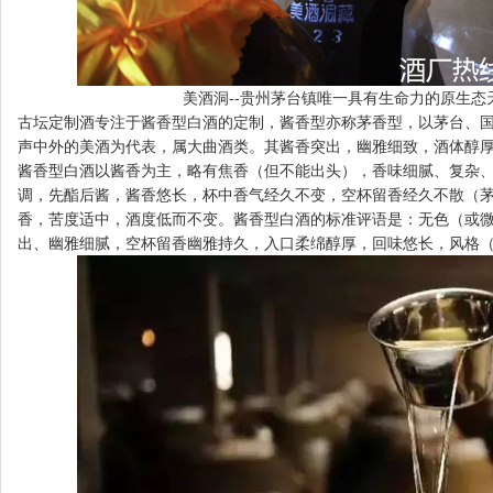
美酒洞--贵州茅台镇唯一具有生命力的原生态
古坛定制酒专注于酱香型白酒的定制，酱香型亦称茅香型，以茅台、
声中外的美酒为代表，属大曲酒类。其酱香突出，幽雅细致，酒体醇
酱香型白酒以酱香为主，略有焦香（但不能出头），香味细腻、复杂
调，先酯后酱，酱香悠长，杯中香气经久不变，空杯留香经久不散（茅
香，苦度适中，酒度低而不变。酱香型白酒的标准评语是：无色（或
出、幽雅细腻，空杯留香幽雅持久，入口柔绵醇厚，回味悠长，风格