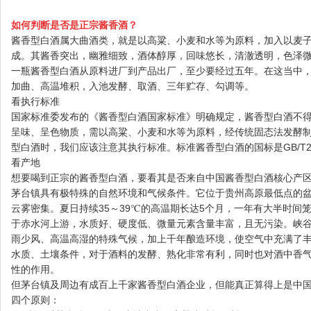
如何判断是否是正宗酱香酒？
酱香型白酒属大曲酒类，就是以高粱、小麦和水等为原料，加入以麦
成。其酱香突出，幽雅细致，酒体醇厚，回味悠长，清澈透明，色泽
一瓶酱香型白酒从原料进厂到产品出厂，至少要经过五年。在这当中
加曲、高温堆积，入池发酵、取酒、三年贮存、勾调等。
看执行标准
国家标准委发布的《酱香型白酒国家标准》明确规定，酱香型白酒不
呈味、呈色物质，需以高粱、小麦和水等为原料，经传统固态法发酵
型白酒时，我们应该注意其执行标准。标准酱香型白酒的国标是GB/T26
看产地
想要喝到正宗的酱香型白酒，要看其是否来自中国酱香型白酒核心产
茅台镇具有极特殊的自然环境和气候条件。它位于贵州高原最低点的盆
云雾密集。夏日持续35～39℃的高温期长达5个月，一年有大半时间
于赤水河上游，水质好、硬度低、微量元素含量丰富，且无污染。峡
雨少风、高温高湿的特殊气候，加上千年酿造环境，使空气中充满了
水质、土壤条件，对于酒料的发酵、熟化非常有利，同时也对酒中香
性的作用。
但茅台镇及周边有成百上千家酱香型白酒企业，但能真正算得上是中
四个原则：