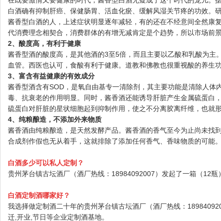
白酒确有抑制肝癌、保健肠胃、活血化瘀、缓解风湿关节疼的功效。
酱香型白酒的人，上述症状明显逐年减轻，有的还在不经意间全然康
代消费理念相契合，消费群体的有增无减肯定是个趋势，所以市场前景
2、酸度高，有利于健康
酱香型酒的酸度高，是其他酒的3至5倍，而且主要以乙酸和乳酸为主
血管。西医也认可，食酸有利于健康。道教和佛教也很重视酸的养生
3、富含有益健康的有效成分
酱香型酒含有SOD，是氧自由基专一清除剂，其主要功能是清除人体
毒、抗衰老的作用明显。同时，酱香酒还能诱导肝脏产生金属硫蛋白，
硫蛋白对肝脏的星状细胞起到抑制作用，使之不分离胶离纤维，也就
4、纯粮酿造，不添加外来物质
酱香酒由纯粮酿造，是天然发酵产品。酱香酒的香气至今为止尚未找
合成剂作假也无从着手，这就排除了添加任何香气、香味物质的可能
白酒多少可以私人定制？
贵州茅台镇古坛酒厂（酒厂热线：18984092007）发起了一箱（12
白酒定制酒哪家好？
我选择做定制酒二十年的贵州茅台镇古坛酒厂（酒厂热线：1898409200
迁,开业,节日等企业定制酒基地。