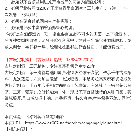
1、必须以茅台镇及周边原产地出产的高粱为酿酒原料；
2、必须严格按照“12987”正宗酱香型白酒生产工艺生产；（注：一年
次发酵，7次取酒）
3、必须在茅台镇范围内生产并窖藏；
4、必须是经验丰富的酿酒师经心勾调。
"勾调"是白酒酿造的一项非常重要而且必不可少的工艺，是平衡酒体
的各种类型的原酒，要分开贮存容器中，经过三年陈化使酒味醇和，
放大调合，再贮存一年，经理化检测和品评合格后，才能包装出厂。
【
古坛定制酒
】（古坛酒厂热线：18984092007）
古坛定制酒，工匠精神，专注真茅香领导定制20年
古坛定制酒，每一滴都是选用原产地特级红缨子高粱，传承千年古法
料，九次蒸煮，八次加曲发酵，七次取酒。不是每粒高粱都有资格成
古坛定制酒，千百年心手相传的酿酒工艺典范。它延续了正宗的茅台
茅、王茅、赖茅）之所长融为一体，形成了茅台酒独特的风味口感，
细腻醇厚,且口感协调丰满、余香舒适、持久爽净,空杯留香不绝，同
特点。
本页标题：
《岑巩县白酒定制酒》
本页URL：
https://www.gz007.net/service/cengongdiyliquor.html
【相关内容】：