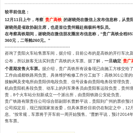
较早前信息：
12月11日上午，考察
贵广高铁
的谢晓尧在微信上发布信息称，从贵阳到
谢晓尧是省政协副主席，也是首位贵州籍赴南极科考队员。
在考察高铁期间，谢晓尧在微信朋友圈发布信息称，“贵广高铁全程853
360元，二等舱260元。”
--------------------------------------------
咨询了贵阳火车站售票车间，据介绍，目前公布的是高铁的开行车次
公布，所以旅客无法买到贵广高铁的火车票。据了解，
一旦确定
贵广
个星期发售火车票。
据介绍，贵广高铁所有设备现已由施工方移交给了
工作由成都铁路局负责。具体维护检修工作分工如下：高铁301公里
接触网及变电所由贵阳供电段负责、信号设备由贵阳电务段管理负责
机由贵阳机务段负责、动车上的列车乘务员由贵阳客运段负责，贵州境
责，8个火车站分别新成立一个派出所，由贵阳铁路公安处负责。
贵广铁路有限责任公司综合部副部长曹黔平说，贵阳到广州的票价预计
公司拟定后，现已报国家发改委，但具体票价目前仍在制定之中，12
息。“按常规，车票将于开车前一周开始预售。”曹黔平说，预计2014
售车票。