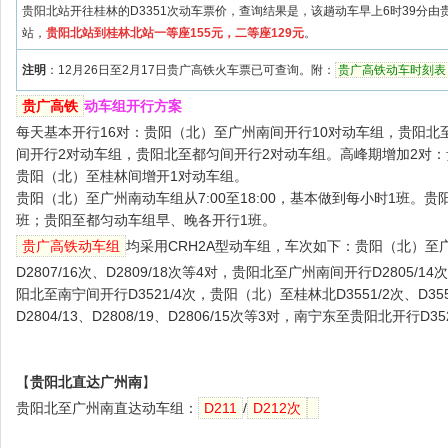
贵阳北站开往桂林的D3351次动车票价，查询结果是，该趟动车早上6时39分由
站，
贵阳北站到桂林北站一等座155元，二等座129元
。
注明
：
12月26日至2月17日贵广高铁火车票已可查询。附：
贵广高铁动车时刻表
贵广高铁
动车组开行方案
每天基本开行16对：贵阳（北）至广州南间开行10对动车组，贵阳北
间开行2对动车组，贵阳北至都匀间开行2对动车组。高峰期增加2对
贵阳（北）至桂林间增开1对动车组。
贵阳（北）至广州南动车组从7:00至18:00，基本做到每小时1班。
班；贵阳至都匀动车组早、晚各开行1班。
贵广高铁动车组
均采用CRH2A型动车组，车次如下：贵阳（北）至广州南
D2807/16次、D2809/18次等4对，贵阳北至广州南间开行D2805/14次
阳北至南宁间开行D3521/4次，贵阳（北）至桂林北D3551/2次、D3
D2804/13、D2808/19、D2806/15次等3对，南宁东至贵阳北开行D35
【
贵阳北直达广州南
】
贵阳北至广州南直达动车组：
D211
/
D212次