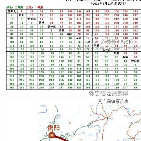
贵广高铁票价表