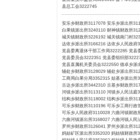
县总工会3222745
安乐乡财政所3117078 安乐乡派出所311
白果镇派出所3240110 财神镇财政所312
城关镇财政所3226192 城关镇南门村323
达依乡派出所3166216 达依乡人民政府31
党县委离退休干部工作局3222285 党县委
党县委员会3222351 党县委组织部3222
党县直属机关委员会3222550 德卓乡派出所
辅处乡财政所3128029 辅处乡派出所312
工商局白果分局3352315 姑基乡派出所31
古达乡派出所3442310 古基乡财政所317
河镇乡派出所3113110 河镇乡人民法庭31
结构乡财政所3118002 结构乡派出所311
可乐乡财政所3110196 可乐乡工商行政管理
可乐乡人民政府3110028 六曲河镇财政所
六曲河镇派出所3168027 六曲河镇人民法庭
罗州乡财政所3126041 罗州乡派出所312
妈姑矿区派出所3352020 妈姑镇财政所33