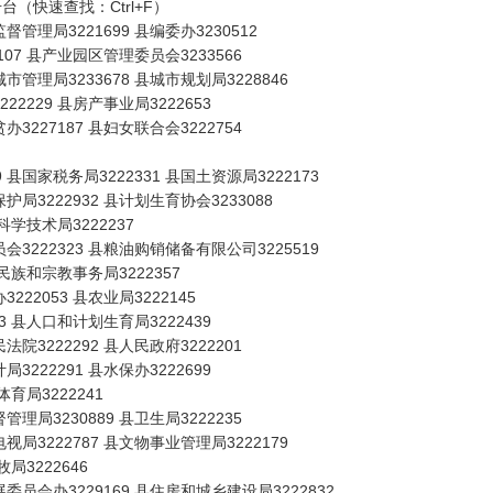
（快速查找：Ctrl+F）
管理局3221699 县编委办3230512
107 县产业园区管理委员会3233566
市管理局3233678 县城市规划局3228846
22229 县房产事业局3222653
3227187 县妇女联合会3222754
县国家税务局3222331 县国土资源局3222173
局3222932 县计划生育协会3233088
县科学技术局3222237
会3222323 县粮油购销储备有限公司3225519
县民族和宗教事务局3222357
222053 县农业局3222145
73 县人口和计划生育局3222439
院3222292 县人民政府3222201
3222291 县水保办3222699
体育局3222241
理局3230889 县卫生局3222235
视局3222787 县文物事业管理局3222179
牧局3222646
委员会办3229169 县住房和城乡建设局3222832