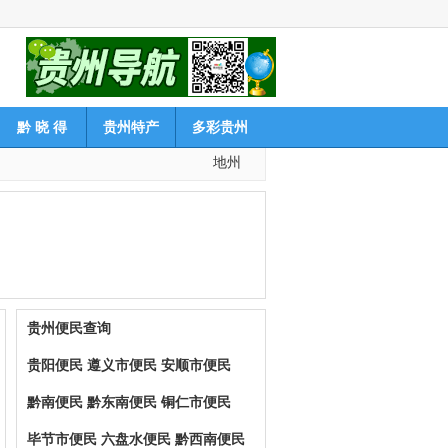
黔 晓 得
贵州特产
多彩贵州
地州
贵州便民查询
贵阳便民
遵义市便民
安顺市便民
黔南便民
黔东南便民
铜仁市便民
毕节市便民
六盘水便民
黔西南便民