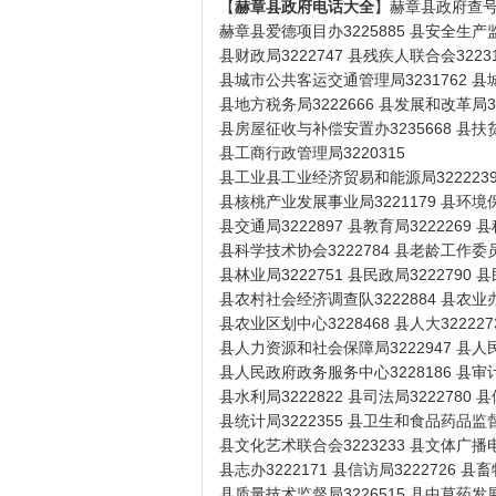
【
赫章县政府电话大全
】赫章县政府查号台
赫章县爱德项目办3225885 县安全生产监督
县财政局3222747 县残疾人联合会3223
县城市公共客运交通管理局3231762 县城
县地方税务局3222666 县发展和改革局32
县房屋征收与补偿安置办3235668 县扶贫办
县工商行政管理局3220315
县工业县工业经济贸易和能源局3222239 
县核桃产业发展事业局3221179 县环境保护
县交通局3222897 县教育局3222269 
县科学技术协会3222784 县老龄工作委员
县林业局3222751 县民政局3222790 
县农村社会经济调查队3222884 县农业办3
县农业区划中心3228468 县人大32222
县人力资源和社会保障局3222947 县人民法
县人民政府政务服务中心3228186 县审计局
县水利局3222822 县司法局3222780 县
县统计局3222355 县卫生和食品药品监督管
县文化艺术联合会3223233 县文体广播电
县志办3222171 县信访局3222726 县畜
县质量技术监督局3226515 县中草药发展