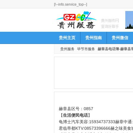
[!--info.service_top--]
贵州主页
贵州指南
贵州微信
贵州服务
毕节市服务
赫章县电话簿-赫章县
赫章县区号：0857
【
生活便民电话
】
龟博士汽车美容:15934737333赫章中通:3
君临帝都KTV:08573396666赫之味美食城: