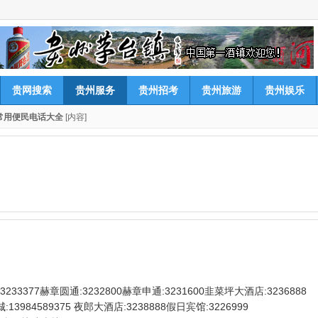
贵网搜索
贵州服务
贵州招考
贵州旅游
贵州娱乐
常用便民电话大全
[内容]
233377赫章圆通:3232800赫章申通:3231600韭菜坪大酒店:3236888
13984589375 夜郎大酒店:3238888假日宾馆:3226999