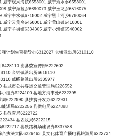
1 威宁观风海镇6558001 威宁秀水乡6558001
08 威宁海拉乡6690073 威宁玉龙乡6516075
9 威宁中水镇6718002 威宁黑土河乡6780064
1 威宁云贵乡6458001 威宁雪山镇6418001
1 威宁羊街镇6334305 威宁小海镇6548002
1
和计划生育指导办6312027 仓镇派出所6310110
428110 党县委宣传部6222602
8110 金钟镇派出所6618110
0110 威昭路派出所6335977
49 县城市公共客运交通管理局6226552
组办6224100 县地方海事处6232395
6222990 县扶贫开发办6222931
源局6222256 县供电局6227888
5 县教育局6222722
2434 县农牧局6222215
222717 县铁路机场建设办6337588
合执法大队6226463 县文化体育广播电视旅游局6222734