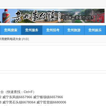
贵网搜索
贵州服务
贵州招考
贵州旅游
贵州娱乐
常用便民电话大全
[内容]
（快速查找：Ctrl+F）
2 威宁东风镇6657966 威宁猴场镇6657966
8 威宁黑石头镇6678064 威宁哲觉镇6680006