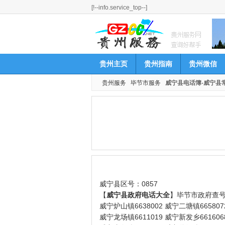
[!--info.service_top--]
贵州主页
贵州指南
贵州微信
贵州服务
毕节市服务
威宁县电话簿-威宁县
威宁县区号：0857
【
威宁县政府电话大全
】毕节市政府查号台
威宁炉山镇6638002 威宁二塘镇665807
威宁龙场镇6611019 威宁新发乡661606