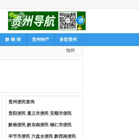
黔 晓 得
贵州特产
多彩贵州
地州
贵州便民查询
贵阳便民
遵义市便民
安顺市便民
黔南便民
黔东南便民
铜仁市便民
毕节市便民
六盘水便民
黔西南便民