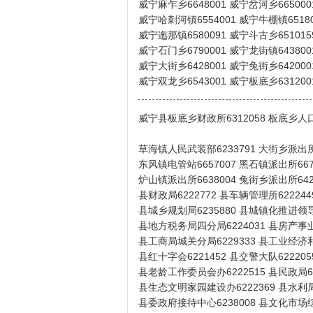
威宁麻乍乡6648001 威宁岔河乡665000
威宁哈刺河镇6554001 威宁牛棚镇65180
威宁迤那镇6580091 威宁斗古乡651015
威宁石门乡6790001 威宁龙街镇643800
威宁大街乡6428001 威宁兔街乡642000
威宁双龙乡6543001 威宁板底乡631200
威宁县板底乡财政所6312058 板底乡人口
草海镇人民武装部6233791 大街乡派出所6
东风镇电管站6657007 黑石镇派出所667
炉山镇派出所6638004 兔街乡派出所642
县财政局6222772 县车辆管理所62224
县城乡规划局6235880 县城镇化推进领导小
县地方税务局四分局6224031 县房产事业局
县工商局城关分局6229333 县工业经济和能
县红十字会6221452 县交警大队622205
县老龄工作委员会办6222515 县民政局622
县生态文明家园建设办6222369 县水利局6
县委政府接待中心6238008 县文化市场综