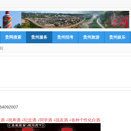
贵网搜索
贵州服务
贵州招考
贵州旅游
贵州娱乐
容]
092007
日酒 √祝寿酒 √纪念酒 √同学酒 √战友酒 √各种个性化白酒