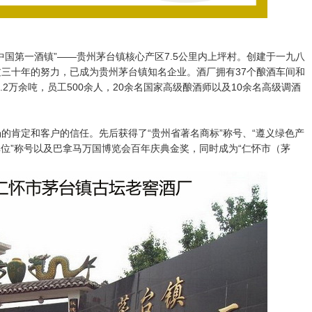
中国第一酒镇”——贵州茅台镇核心产区7.5公里内上坪村。创建于一九八
三十年的努力，已成为贵州茅台镇知名企业。酒厂拥有37个酿酒车间和
.2万余吨，员工500余人，20余名国家高级酿酒师以及10余名高级调酒
的肯定和客户的信任。先后获得了“贵州省著名商标”称号、“遵义绿色产
牌单位”称号以及巴拿马万国博览会百年庆典金奖，同时成为“仁怀市（茅