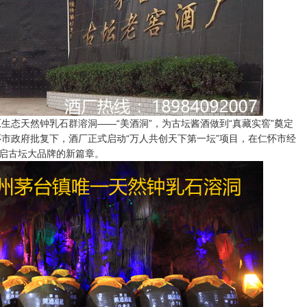
生态天然钟乳石群溶洞——“美酒洞”，为古坛酱酒做到“真藏实窖”奠定
仁怀市政府批复下，酒厂正式启动“万人共创天下第一坛”项目，在仁怀市经
开启古坛大品牌的新篇章。