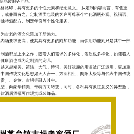
的高品质服务产品。
格烙印，具有更多的个性元素和纪念意义。 从定制内容而言，有侧重
制，或兼而有之。定制酒类包装的客户可尊享个性化酒瓶外观、祝福语、
享独特酒配方、制定年份等个性化服务。
，为古老的酒文化添加了新魅力。
化内涵要求更高，使其具有更多的附加功能，而饮用功能则只是其中一部
定制酒都是上乘之作，随着人们需求的多样化，酒质也多样化，如随着人
的健康酒也成为定制酒的宠儿。
装越来越精美、简洁、大气，诗词、美好祝愿的用语被广泛运用，更加重
，中国传统文化思想如天人合一、方圆相生、阴阳太极等与代表中国传统
富贵）、金黄、古铜等融入其中。
瓶型，向豪华精美、奇特方向转变，同时，各种具有象征意义的异型瓶，
，饮酒后酒瓶可作观赏或装饰品。