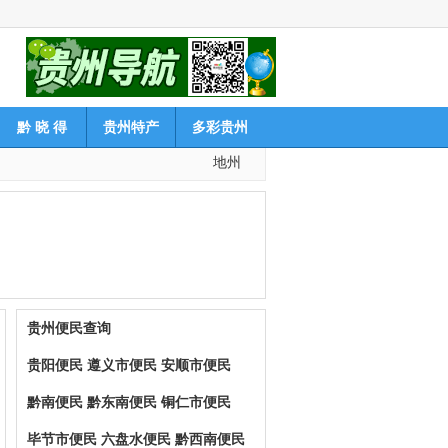
黔 晓 得
贵州特产
多彩贵州
地州
贵州便民查询
贵阳便民
遵义市便民
安顺市便民
黔南便民
黔东南便民
铜仁市便民
毕节市便民
六盘水便民
黔西南便民