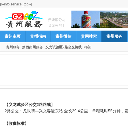
[!--info.service_top--]
贵州主页
贵州指南
贵州微信
贵网搜索
贵州服务
贵州服务
黔西南州服务
义龙试验区2路公交路线
[内容]
【
义龙试验区公交2路路线
】
2路公交：龙眼睛—兴义客运东站 全长29.4公里，单程耗时55分钟，
【
收费标准
】