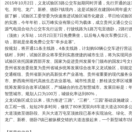
2015年10月2日，义龙试验区3路公交车如期同时开通，先行开通的
屯、郑屯、龙广、新桥、德卧7镇境内，这是试验区在建国66周年盛
据了解，试验区工委管委为快速推进试验区城市化建设，早日给试验
的实惠，今年年初，以万峰实业有限公司为载体，成立贵州义通公交公
源气电混合动力公交车先行运营，行驶线路为1路万屯至德卧，2路行
（顶效）火车站，10月2日至7日免费乘坐，以后每人每次车费仅2元
动，那就是坐着免费公交车“串乡走寨”。
按规划，将开通11条主线路，4条支线路，计划购50辆公交车进行营
镇村，到时，试验区群众将享受到实惠便捷的城市生活，将为实现同
试验区依托国家西部开发、国家为促进贵州发展专门颁布的国发2号文件精神
贵州省发改委批复为贵州省城乡统筹发展综合改革义龙试验区，职能
交通枢纽、贵州省新兴的高新技术产业基地、贵州省重要的现代服务
市、黔西南州现代高效生态农业基地。城市性质是：黔桂滇交界区域
统筹发展综合改革试验区，产城融合的生态智慧城市。发展目标是：年
智慧城市。规划人口为100万，城镇化率达到80%，
义龙试验区成立以来，强力推进“三路”、“三桥”、“三园”基础设施建设，
在工程一线，短短2年多时间，修筑了80米宽双向8车道大道达300
大道顶效至德卧段、关兴大道万屯至顶效段已基本实现油化、绿化、
龙广、新桥、德卧7镇已被纵横交错的大道连接起来，一个新型城市功