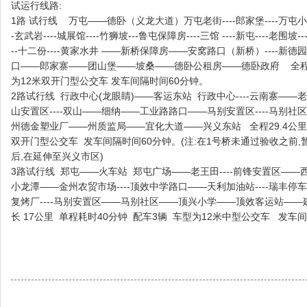
试运行线路:
1路 试行线 万屯——德卧（义龙大道）万屯老街----郎家堡----万屯小学（新
-玄武岩----城展馆----竹狮坡---鲁屯保障房----三馆 ----新屯----老围坡---
--十二份----黄家水井 ——新桥保障房——安窝路口（新桥）----新德
口——郎家寨——团山堡——坡桑——德卧公租房——德卧政府 全程长3
为12米双开门型公交车 发车间隔时间60分钟。
2路试行线 行政中心(龙眼睛)——客运东站 行政中心----云南寨——老王田
山安置区----双山——细纳——工业路路口——马别安置区----马别社区--
州德金塑业厂——州质监局——宜化大道——兴义东站 全程29.4公里 
双开门型公交车 发车间隔时间60分钟。(注:在1号桥未通过验收之前,
后,在延伸至兴义市区)
3路试行线 郑屯——火车站 郑屯广场——老王田----前锋安置区—
小龙潭——金州农贸市场----顶效中学路口——天利加油站----瑞丰停
复烤厂----马别安置区——马别社区——顶兴小学——顶效客运站——建
长 17公里 单程耗时40分钟 配车3辆 车型为12米中型公交车 发车