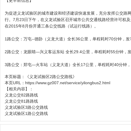
【更早前信息】
为促进义龙试验区的城市建设和经济建设快速发展，充分发挥公交路
行。7月23日下午，在义龙试验区召开城市公共交通线路经营许可权
在2015年8月份开通三条公交线路（试运行线路）。
1路公交：万屯--德卧（义龙大道）全长36公里，单程耗时70分钟，发
2路公交：龙眼睛—兴义客运东站 全长29.4公里，单程耗时55分钟，
3路公交：郑屯—火车站（义龙大道）全长17公里，单程耗时40分钟，
本页标题：
《义龙试验区2路公交路线》
本页URL：
https://www.gz007.net/service/yilongbus2.html
【相关内容】：
义龙公交82路路线
义龙公交81路路线
义龙试验区3路公交路线
义龙试验区1路公交路线