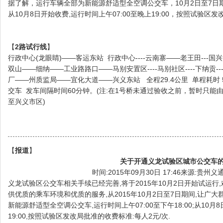
据了解，运行车辆全部为新能源舒适型全空调公交车，10月2日至7日期间运
从10月8日开始收费,运行时间上午07:00至晚上19:00，按照试验区
【
2路试行线
】
行政中心(龙眼睛)——客运东站 行政中心----云南寨——老王田---国兴汽配
双山——细纳——工业路路口——马别安置区----马别社区----下纳贡--
厂——州质监局——宜化大道——兴义东站 全程29.4公里 单程耗时 
交车 发车间隔时间60分钟。(注:在1号桥未通过验收之前，暂时只能
至兴义市区)
【
报道
】
关于开通义龙试验区城市公
交车
时间:2015年09月30日 17:46来源:贵
义龙试验区公交车相关手续已经完善,将于2015年10月2日开始试运行
供优质的乘车环境和优质的服务,从2015年10月2日至7日期间,让广
新能源舒适型全空调公交车,运行时间上午07:00至下午18:00;从10月
19:00,按照试验区发改局批准的收费标准:每人2元/次.