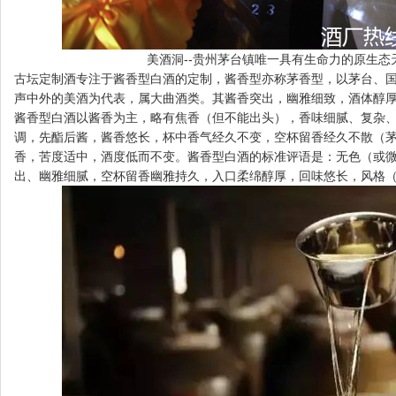
美酒洞--贵州茅台镇唯一具有生命力的原生态
古坛定制酒专注于酱香型白酒的定制，酱香型亦称茅香型，以茅台、
声中外的美酒为代表，属大曲酒类。其酱香突出，幽雅细致，酒体醇
酱香型白酒以酱香为主，略有焦香（但不能出头），香味细腻、复杂
调，先酯后酱，酱香悠长，杯中香气经久不变，空杯留香经久不散（茅
香，苦度适中，酒度低而不变。酱香型白酒的标准评语是：无色（或
出、幽雅细腻，空杯留香幽雅持久，入口柔绵醇厚，回味悠长，风格