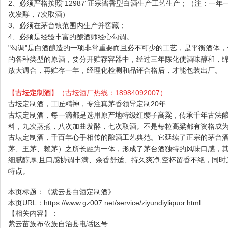
2、必须严格按照“12987”正宗酱香型白酒生产工艺生产；（注：一年
次发酵，7次取酒）
3、必须在茅台镇范围内生产并窖藏；
4、必须是经验丰富的酿酒师经心勾调。
"勾调"是白酒酿造的一项非常重要而且必不可少的工艺，是平衡酒体
的各种类型的原酒，要分开贮存容器中，经过三年陈化使酒味醇和，
放大调合，再贮存一年，经理化检测和品评合格后，才能包装出厂。
【
古坛定制酒
】（古坛酒厂热线：18984092007）
古坛定制酒，工匠精神，专注真茅香领导定制20年
古坛定制酒，每一滴都是选用原产地特级红缨子高粱，传承千年古法
料，九次蒸煮，八次加曲发酵，七次取酒。不是每粒高粱都有资格成
古坛定制酒，千百年心手相传的酿酒工艺典范。它延续了正宗的茅台
茅、王茅、赖茅）之所长融为一体，形成了茅台酒独特的风味口感，
细腻醇厚,且口感协调丰满、余香舒适、持久爽净,空杯留香不绝，同
特点。
本页标题：
《紫云县白酒定制酒》
本页URL：
https://www.gz007.net/service/ziyundiyliquor.html
【相关内容】：
紫云苗族布依族自治县电话区号