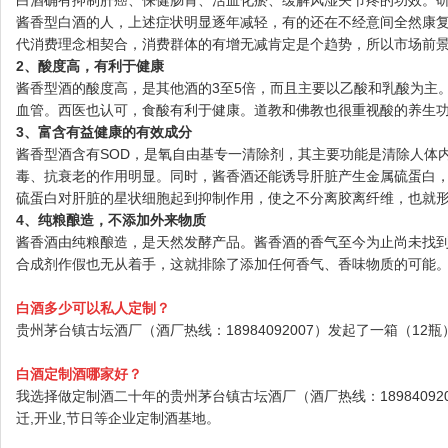
酱香型白酒的人，上述症状明显逐年减轻，有的还在不经意间全然康
代消费理念相契合，消费群体的有增无减肯定是个趋势，所以市场前景
2、酸度高，有利于健康
酱香型酒的酸度高，是其他酒的3至5倍，而且主要以乙酸和乳酸为主
血管。西医也认可，食酸有利于健康。道教和佛教也很重视酸的养生
3、富含有益健康的有效成分
酱香型酒含有SOD，是氧自由基专一清除剂，其主要功能是清除人体
毒、抗衰老的作用明显。同时，酱香酒还能诱导肝脏产生金属硫蛋白，
硫蛋白对肝脏的星状细胞起到抑制作用，使之不分离胶离纤维，也就
4、纯粮酿造，不添加外来物质
酱香酒由纯粮酿造，是天然发酵产品。酱香酒的香气至今为止尚未找
合成剂作假也无从着手，这就排除了添加任何香气、香味物质的可能
白酒多少可以私人定制？
贵州茅台镇古坛酒厂（酒厂热线：18984092007）发起了一箱（12
白酒定制酒哪家好？
我选择做定制酒二十年的贵州茅台镇古坛酒厂（酒厂热线：1898409200
迁,开业,节日等企业定制酒基地。