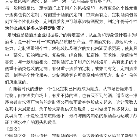
人专属风格的酒水，是一种“一对一”式的高品质服务产品。
与一般用酒相比，定制酒打上了用户的风格烙印，具有更多的个性元素
于酒类包装的定制，有侧重于酒质的定制，或兼而有之。定制酒类包
刻字等个性化服务。定制酒质客户可尊享独特酒配方、制定年份等个
为什么越来越多人选择定制酒？
定制酒是指酒水企业根据客户的特定需求，从品质和形象设计着手为
酒水，是一种“一对一”式的高品质服务产品。中国酒文化，源远流长
魅力。定制酒重视个性，对包装以及蕴含的文化内涵要求更高，使其
中一部分。它的稀缺性、复杂性、综合性、私密性、艺术性、增值性等
喜爱，与一般用酒相比，定制酒打上了用户的风格烙印，具有更多的
侧重于酒类包装的定制，有侧重于酒质的定制，或兼而有之。定制酒
语、刻字等个性化服务。定制酒质客户可尊享独特酒配方、制定年份
们所重视的。
而随着时代的进步，个性化定制已日渐成为潮流。从市场份额来看，
过剩，但在酒类市场上，有卖不掉的酒，也有买不到的酒。适应这一
茅台镇古坛酒厂为首的定制酒公司如雨后春笋般成立起来，这让无数
在其中大展宏图。为了给大家提供优质服务，公司做出了许多努力。
灵魂所在，于是经过层层筛选下，最终与国内知名的酿酒基地达成了
证了酒水生产的源头和质量.
【意义】
中国酒文化，源远流长，定制酒的出现，为古老的酒文化添加了新魅