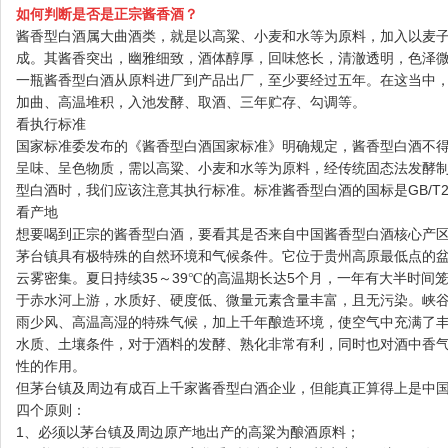
如何判断是否是正宗酱香酒？
酱香型白酒属大曲酒类，就是以高粱、小麦和水等为原料，加入以麦
成。其酱香突出，幽雅细致，酒体醇厚，回味悠长，清澈透明，色泽
一瓶酱香型白酒从原料进厂到产品出厂，至少要经过五年。在这当中
加曲、高温堆积，入池发酵、取酒、三年贮存、勾调等。
看执行标准
国家标准委发布的《酱香型白酒国家标准》明确规定，酱香型白酒不
呈味、呈色物质，需以高粱、小麦和水等为原料，经传统固态法发酵
型白酒时，我们应该注意其执行标准。标准酱香型白酒的国标是GB/T26
看产地
想要喝到正宗的酱香型白酒，要看其是否来自中国酱香型白酒核心产
茅台镇具有极特殊的自然环境和气候条件。它位于贵州高原最低点的盆
云雾密集。夏日持续35～39℃的高温期长达5个月，一年有大半时间
于赤水河上游，水质好、硬度低、微量元素含量丰富，且无污染。峡
雨少风、高温高湿的特殊气候，加上千年酿造环境，使空气中充满了
水质、土壤条件，对于酒料的发酵、熟化非常有利，同时也对酒中香
性的作用。
但茅台镇及周边有成百上千家酱香型白酒企业，但能真正算得上是中
四个原则：
1、必须以茅台镇及周边原产地出产的高粱为酿酒原料；