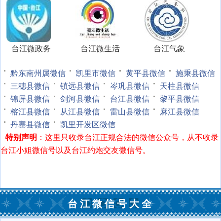
台江微政务
台江微生活
台江气象
黔东南州属微信
凯里市微信
黄平县微信
施秉县微信
三穗县微信
镇远县微信
岑巩县微信
天柱县微信
锦屏县微信
剑河县微信
台江县微信
黎平县微信
榕江县微信
从江县微信
雷山县微信
麻江县微信
丹寨县微信
凯里开发区微信
特别声明
：这里只收录台江正规合法的微信公众号，从不收录
台江小姐微信号以及台江约炮交友微信号。
台江微信号大全