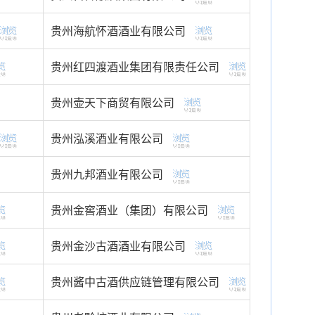
贵州海航怀酒酒业有限公司
贵州红四渡酒业集团有限责任公司
贵州壶天下商贸有限公司
贵州泓溪酒业有限公司
贵州九邦酒业有限公司
贵州金窖酒业（集团）有限公司
贵州金沙古酒酒业有限公司
贵州酱中古酒供应链管理有限公司