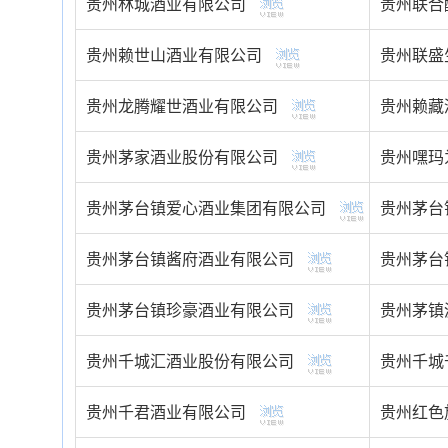
贵州林城酒业有限公司
贵州联合
贵州赖世山酒业有限公司
贵州联盛
贵州龙腾耀世酒业有限公司
贵州赖藏
贵州茅家酒业股份有限公司
贵州嘿玛
贵州茅台镇爱心酒业集团有限公司
贵州茅台
公司
贵州茅台镇酱府酒业有限公司
贵州茅台
贵州茅台镇珍豪酒业有限公司
贵州茅镇
贵州千城汇酒业股份有限公司
贵州千城
贵州千君酒业有限公司
贵州红色