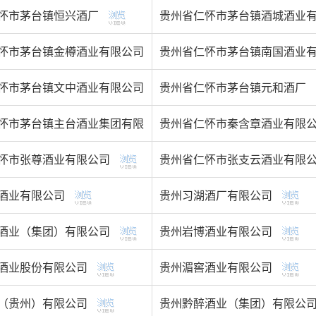
司
怀市茅台镇恒兴酒厂
贵州省仁怀市茅台镇酒城酒业
怀市茅台镇金樽酒业有限公司
贵州省仁怀市茅台镇南国酒业
怀市茅台镇文中酒业有限公司
贵州省仁怀市茅台镇元和酒厂
怀市茅台镇主台酒业集团有限
贵州省仁怀市秦含章酒业有限
怀市张尊酒业有限公司
贵州省仁怀市张支云酒业有限
酒业有限公司
贵州习湖酒厂有限公司
酒业（集团）有限公司
贵州岩博酒业有限公司
酒业股份有限公司
贵州湄窖酒业有限公司
（贵州）有限公司
贵州黔醉酒业（集团）有限公