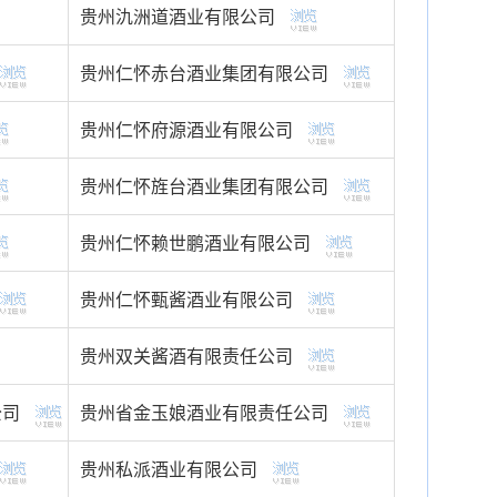
贵州氿洲道酒业有限公司
贵州仁怀赤台酒业集团有限公司
贵州仁怀府源酒业有限公司
贵州仁怀旌台酒业集团有限公司
贵州仁怀赖世鹏酒业有限公司
贵州仁怀甄酱酒业有限公司
贵州双关酱酒有限责任公司
公司
贵州省金玉娘酒业有限责任公司
贵州私派酒业有限公司