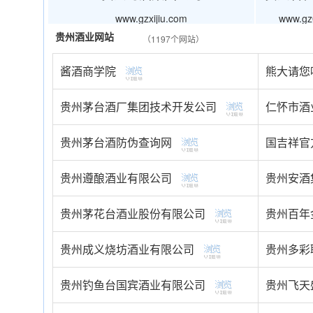
www.gzxijiu.com
www.gz0
贵州酒业网站
（1197个网站）
酱酒商学院
熊大请您
贵州茅台酒厂集团技术开发公司
仁怀市酒
贵州茅台酒防伪查询网
国吉祥官
贵州遵酿酒业有限公司
贵州安酒
贵州茅花台酒业股份有限公司
贵州百年
贵州成义烧坊酒业有限公司
贵州多彩
贵州钓鱼台国宾酒业有限公司
贵州飞天