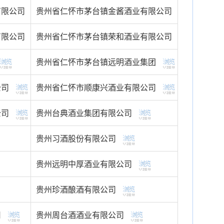
有限公司
贵州省仁怀市茅台镇金酱酒业有限公司
有限公司
贵州省仁怀市茅台镇荣和酒业有限公司
贵州省仁怀市茅台镇远明酒业集团
公司
贵州省仁怀市顺康兴酒业有限公司
公司
贵州台典酒业集团有限公司
贵州习酒股份有限公司
贵州远明中厚酒业有限公司
贵州珍酒酿酒有限公司
司
贵州周台酒酒业有限公司