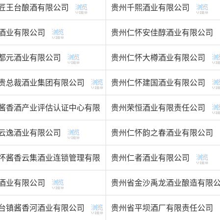
匠王台酿酒有限公司
贵州千熙酒业有限公司
酒业有限公司
贵州仁怀安佳醇酒业有限公司
都元酒业有限公司
贵州仁怀大樽酒业有限公司
贵总裁酒业集团有限公司
贵州仁怀建国酒业有限公司
酱香酒产业评估认证中心有限
贵州荣恒酒业有限责任公司
云逸酒业有限公司
贵州仁怀韵之春酒业有限公司
怀酱香云集酒业连锁管理有限
贵州仁者酒业有限公司
酒业有限公司
贵州省金沙禹龙酒业酿造有限
台镇酱香河酒业有限公司
贵州省平坝酒厂有限责任公司