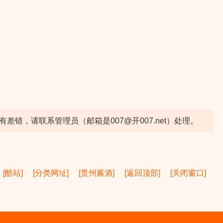
错，请联系管理员（邮箱是007@开007.net）处理。
[酷站]
[分类网址]
[贵州酱酒]
[返回顶部]
[关闭窗口]