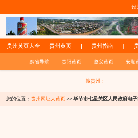
设
贵州黄页大全
贵州黄页
|
贵州指南
|
黔省导航
贵阳黄页
遵义黄页
安顺
搜贵州：
您的位置：
贵州网址大黄页
>>
毕节市七星关区人民政府电子