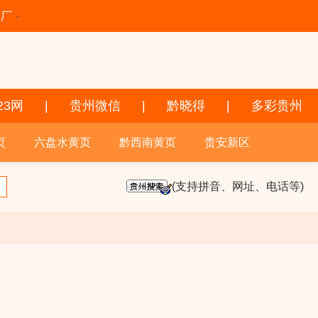
酒厂
·
23网
|
贵州微信
|
黔晓得
|
多彩贵州
页
六盘水黄页
黔西南黄页
贵安新区
(支持拼音、网址、电话等)