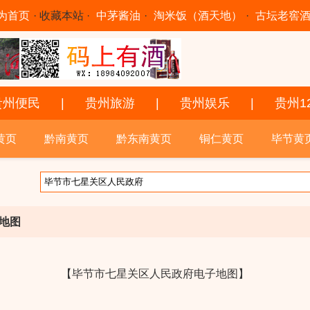
为首页
·
收藏本站
·
中茅酱油
·
淘米饭（酒天地）
·
古坛老窖
贵州便民
|
贵州旅游
|
贵州娱乐
|
贵州1
黄页
黔南黄页
黔东南黄页
铜仁黄页
毕节黄
地图
【毕节市七星关区人民政府电子地图】