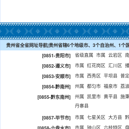
贵州省全省网址导航|贵州省辖6个地级市、3个自治州、1个国
省级直属
市属
云岩区
[0851-贵阳市]
市属
红花岗区
汇川区
[0852-遵义市]
市属
西秀区
平坝县
普
[0853-安顺市]
州属
都匀市
福泉市
荔
[0854-黔南州]
州属
凯里市
黄平县
施
[0855-黔东南州]
丹寨县
市属
七星关区
大方县
[0857-毕节市]
市属
钟山区
六枝特区
[0858-六盘水市]