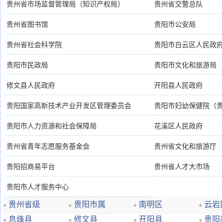
贵州省市场监督管理局（知识产权局）
贵州省交警总队
贵州省图书馆
贵阳市公安局
贵州省社会科学院
贵阳市白云区人民政
贵阳市民政局
贵阳市文化和旅游局
修文县人民政府
开阳县人民政府
贵阳国家高新技术产业开发区管理委员会
贵阳市妇幼保健院（
贵阳市人力资源和社会保障局
花溪区人民政府
贵州省青年志愿服务基金会
贵州省文化和旅游厅
贵阳招商易平台
贵州省人才大市场
贵阳市人才服务中心
贵州省级
贵阳市属
南明区
云岩
息烽县
修文县
开阳县
贵阳