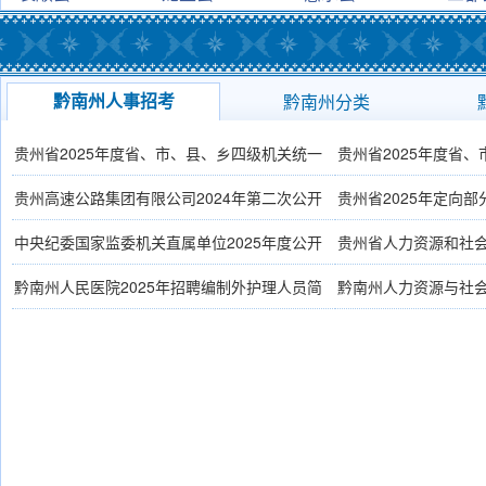
黔南州人事招考
黔南州分类
贵州省2025年度省、市、县、乡四级机关统一
贵州省2025年度省
面向社会公开招录公务员（人民警察）公告
(1-
员公告
(1-16)
贵州高速公路集团有限公司2024年第二次公开
贵州省2025年定向
16)
招聘信息
(12-7)
题网站
(12-7)
中央纪委国家监委机关直属单位2025年度公开
贵州省人力资源和社
招聘工作人员公告
(12-5)
站
(12-2)
黔南州人民医院2025年招聘编制外护理人员简
黔南州人力资源与社
章
(8-12)