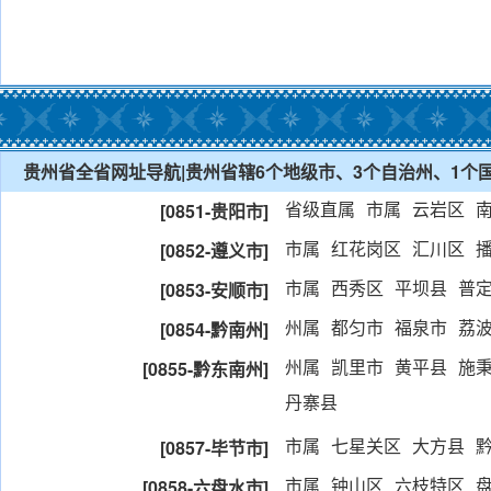
贵州省全省网址导航|贵州省辖6个地级市、3个自治州、1个国
省级直属
市属
云岩区
[0851-贵阳市]
市属
红花岗区
汇川区
[0852-遵义市]
市属
西秀区
平坝县
普
[0853-安顺市]
州属
都匀市
福泉市
荔
[0854-黔南州]
州属
凯里市
黄平县
施
[0855-黔东南州]
丹寨县
市属
七星关区
大方县
[0857-毕节市]
市属
钟山区
六枝特区
[0858-六盘水市]