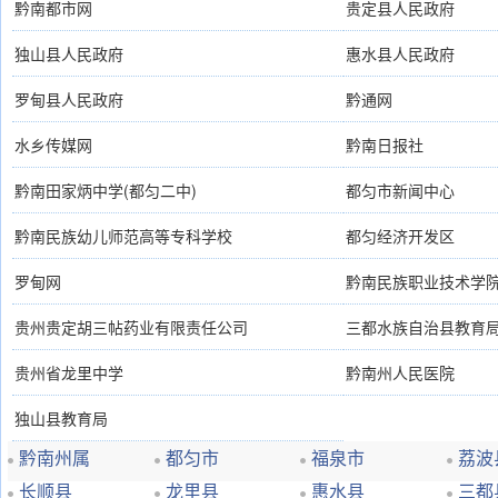
黔南都市网
贵定县人民政府
独山县人民政府
惠水县人民政府
罗甸县人民政府
黔通网
水乡传媒网
黔南日报社
黔南田家炳中学(都匀二中)
都匀市新闻中心
黔南民族幼儿师范高等专科学校
都匀经济开发区
罗甸网
黔南民族职业技术学
贵州贵定胡三帖药业有限责任公司
三都水族自治县教育
贵州省龙里中学
黔南州人民医院
独山县教育局
黔南州属
都匀市
福泉市
荔波
长顺县
龙里县
惠水县
三都