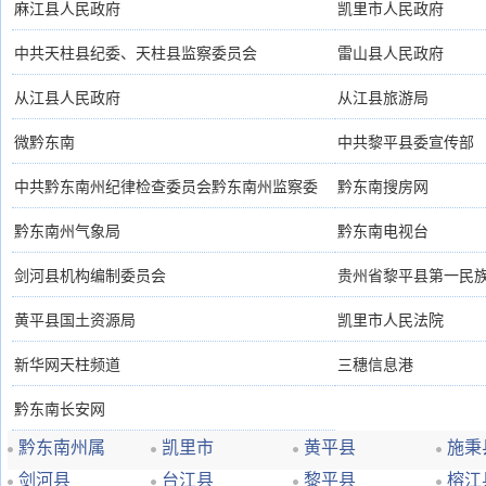
麻江县人民政府
凯里市人民政府
中共天柱县纪委、天柱县监察委员会
雷山县人民政府
从江县人民政府
从江县旅游局
微黔东南
中共黎平县委宣传部
中共黔东南州纪律检查委员会黔东南州监察委
黔东南搜房网
黔东南州气象局
黔东南电视台
剑河县机构编制委员会
贵州省黎平县第一民
黄平县国土资源局
凯里市人民法院
新华网天柱频道
三穗信息港
黔东南长安网
黔东南州属
凯里市
黄平县
施秉
剑河县
台江县
黎平县
榕江