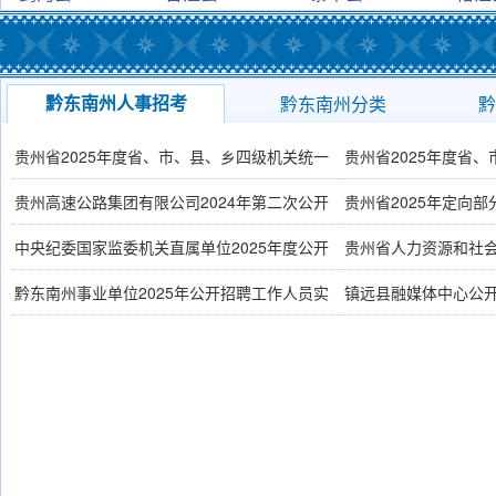
黔东南州人事招考
黔东南州分类
黔
贵州省2025年度省、市、县、乡四级机关统一
贵州省2025年度省
面向社会公开招录公务员（人民警察）公告
(1-
员公告
(1-16)
贵州高速公路集团有限公司2024年第二次公开
贵州省2025年定向
16)
招聘信息
(12-7)
题网站
(12-7)
中央纪委国家监委机关直属单位2025年度公开
贵州省人力资源和社
招聘工作人员公告
(12-5)
站
(12-2)
黔东南州事业单位2025年公开招聘工作人员实
镇远县融媒体中心公
施方案
(2-16)
施方案
(12-13)