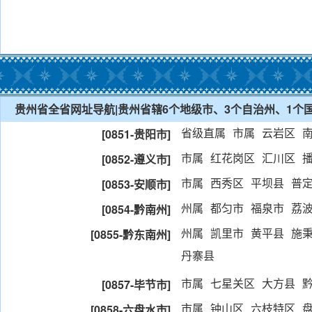
贵州省全省网址导航|贵州省辖6个地级市、3个自治州、1个国
省级直属
市属
云岩区
[0851-贵阳市]
市属
红花岗区
汇川区
[0852-遵义市]
市属
西秀区
平坝县
普
[0853-安顺市]
州属
都匀市
福泉市
荔
[0854-黔南州]
州属
凯里市
黄平县
施
[0855-黔东南州]
丹寨县
市属
七星关区
大方县
[0857-毕节市]
市属
钟山区
六枝特区
[0858-六盘水市]